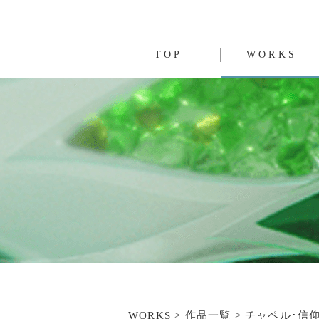
TOP
WORKS
トップ
作品集
WORKS > 作品一覧 > チャペル･信