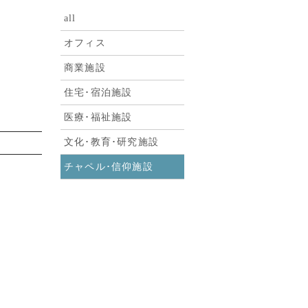
all
オフィス
商業施設
住宅･宿泊施設
医療･福祉施設
文化･教育･研究施設
チャペル･信仰施設