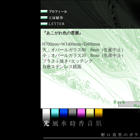
『あこがれ色の雲層』
H700mm×W1400mm×D400mm
大；オパールガラス80 8mm（生産中止）
小；オパールガラス20 8mm（生産中止）
ブラスト抜き+エッチング
台座ステンレス鏡面